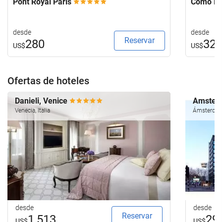
Pont Royal Paris
Como Me
desde
desde
Reservar
280
32
US$
US$
Ofertas de hoteles
Danieli, Venice
Amsterd
Venecia, Italia
Ámsterdam
desde
desde
Reservar
1,513
29
US$
US$