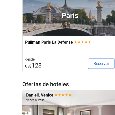
París
Pullman Paris La Defense
desde
Reservar
128
US$
Ofertas de hoteles
Danieli, Venice
Venecia, Italia