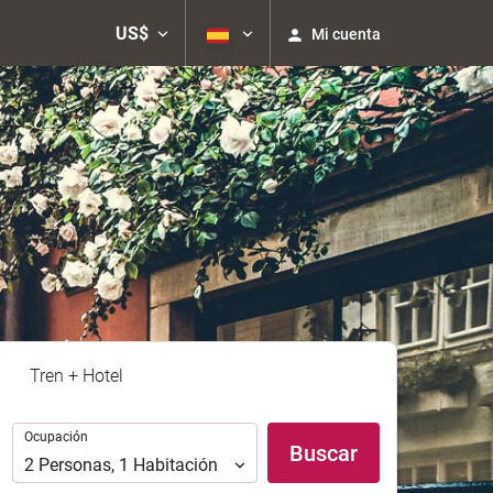
US$
Mi cuenta
Tren + Hotel
Ocupación
Ocupación
Buscar
2
Personas
,
1
Habitación