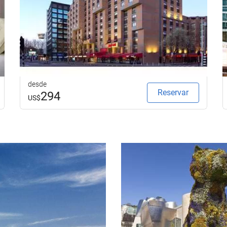
desde
Reservar
294
US$