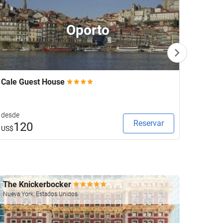
Oporto
Cale Guest House
Keavan
desde
desde
Reservar
120
1
US$
US$
The Knickerbocker
Four 
Nueva York, Estados Unidos
Las Veg