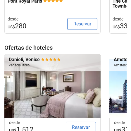
Pont Royal Paris
The Capi
Townho
desde
desde
Reservar
280
33
US$
US$
Ofertas de hoteles
Danieli, Venice
Amsterd
Venecia, Italia
Amsterdam
desde
desde
Reservar
1.512
31
US$
US$